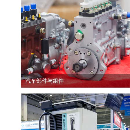
承办单位： 宁波东方港湾国际展览有限公司
                  宁波中博国际展览有限公司
支持单位： 宁波市鄞州汽车零部件国际商会
                  慈溪市汽车零部件行业协会
                  宁海县汽车零部件协会
                  瑞安市汽车摩托车配件行业协会 
商事法律咨询和纠纷调解服务：
                  中国国际贸易促进委员会宁波调解中心
汽车部件与组件