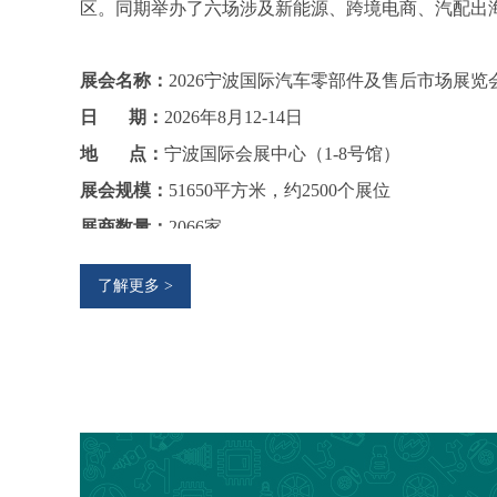
区。同期举办了六场涉及新能源、跨境电商、汽配出海
展会名称：
2026宁波国际汽车零部件及售后市场展览
日       期：
2026年8月12-14日
地       点：
宁波国际会展中心（1-8号馆）
展会规模：
51650平方米，约2500个展位
展商数量：
2066家
买家类别：
出口：境外买家、外贸公司(进出口公司)
了解更多 >
                 国内：主机厂及其一二级供应商，
入场管理：
B2B贸易型展会，仅对业内人士开放；免
官方公众号：
CAPAFAIR宁波汽配展
展品范围：
汽车部件与组件：发动机系统、车身系统、易损件、