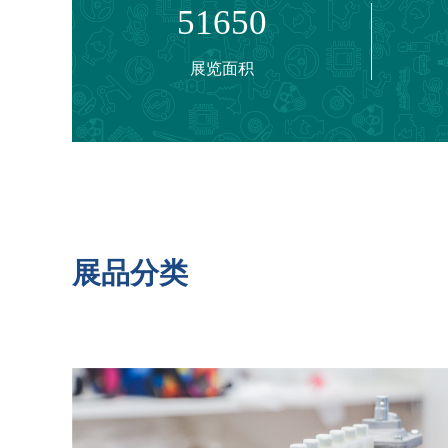
51650
汽车电气与电子：车用电子产品、车辆照明、驱动电
汽车用品与改装：内外饰用品、美容/养护、安全用品
展览面积
新能源及轻量化：汽车电池、充电设施、电控系统、
维修、检测与保养：维修车间设备、维修工具、车辆
加工技术及设备：加工设备、表面处理、模具及配套、
综合服务及其他：科研机构/社会团体、媒体、摩托
组织机构：
展品分类
指导单位： 中国国际贸易促进委员会宁波市委员会
                  宁波市商务局
                  宁波市经济和信息化局
                  宁波市新能源汽车研究会
主办单位： 宁波东方港湾国际展览有限公司
                  宁波市汽车零部件产业协会